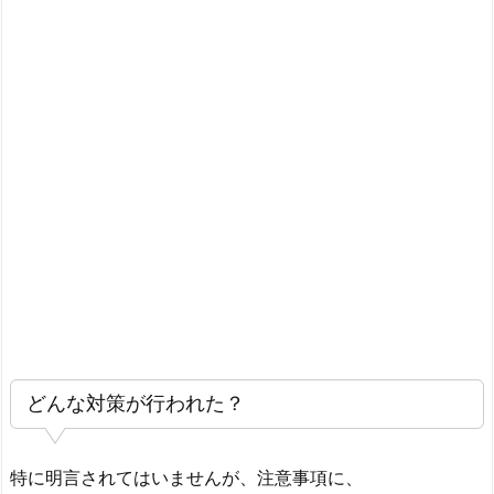
ん
な
対
策
が
行
わ
れ
た？
2.
参
考
どんな対策が行われた？
特に明言されてはいませんが、注意事項に、