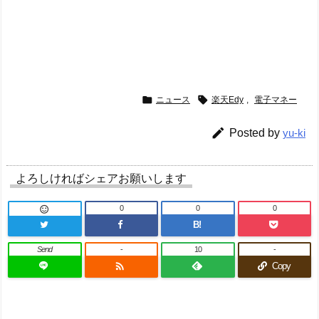


ニュース
楽天Edy
,
電子マネー

Posted by
yu-ki
よろしければシェアお願いします
0
0
0

B!
Send
-
10
-

Copy