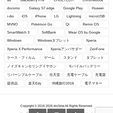
au
Blackberry Priv
CHOETECH
Chromebook
docomo
Galaxy S7 edge
Google Play
Huawei
i-dio
iOS
iPhone
LG
Lightning
microUSB
MVNO
Pokémon Go
Qi
Remix OS
SmartWatch 3
SoftBank
Wear OS by Google
Windows
Windowsタブレット
Xperia
Xperia X Performance
Xperiaアンバサダー
ZenFone
ケース・フィルム
ゲーム
スタンド
タブレット
ノイズキャンセリングイヤホン
モバイルバッテリー
リバーシブルケーブル
任天堂
充電ケーブル
充電器
提供品
楽天Edy
沖縄旅行2018
電子マネー
Copyright ©
2016
-2026
droSma
All Rights Reserved.