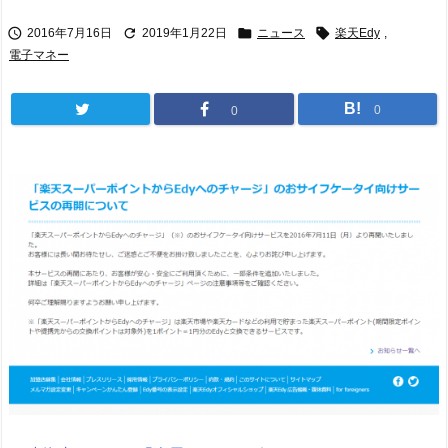




2016年7月16日
2019年1月22日
ニュース
楽天Edy
,
電子マネー
B!
0
0