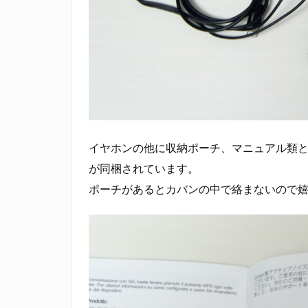
載
4.
音
質
は？
5.
ま
イヤホンの他に収納ポーチ、マニュアル類と
と
が同梱されています。
め
ポーチがあるとカバンの中で絡まないので