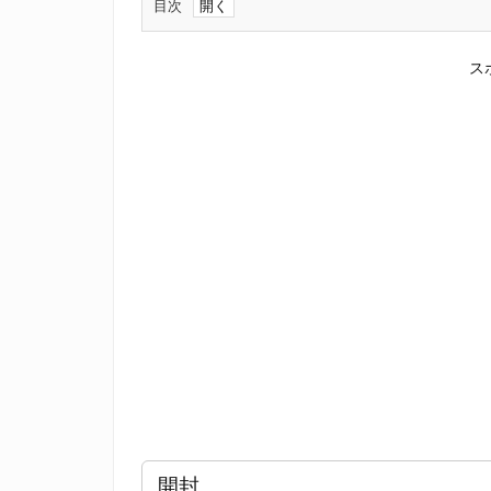
目次
1.
開
ス
封
2.
ノ
イ
ズ
キ
ャ
ン
セ
リ
ン
グ
機
開封