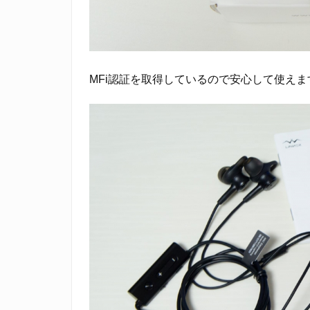
の
音
を
取
MFi認証を取得しているので安心して使えま
り
込
む
「モ
ニ
タ
ー
モ
ー
ド」
を
搭