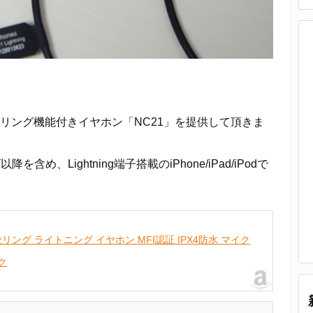
キャンセリング機能付きイヤホン「NC21」を提供して頂きま
含め、Lightning端子搭載のiPhone/iPad/iPodで
キャンセリング ライトニング イヤホン MFI認証 IPX4防水 マイク
ク