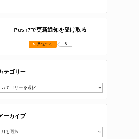
Push7で更新通知を受け取る
8
購読する
カテゴリー
カ
テ
ゴ
リ
ー
アーカイブ
ア
ー