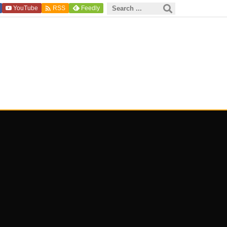

YouTube
Feedly
RSS