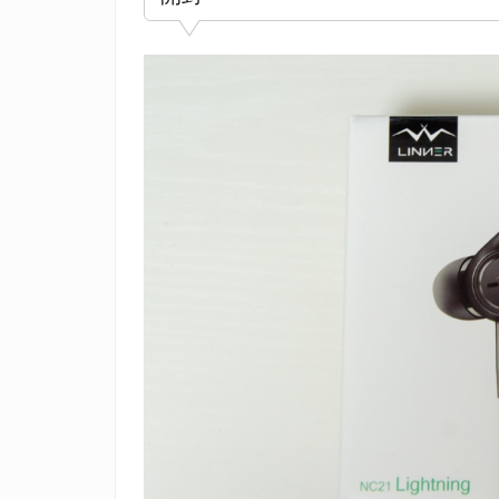
能
は
電
池
消
費
が
増
え
る
が
便
利
3.
周
囲