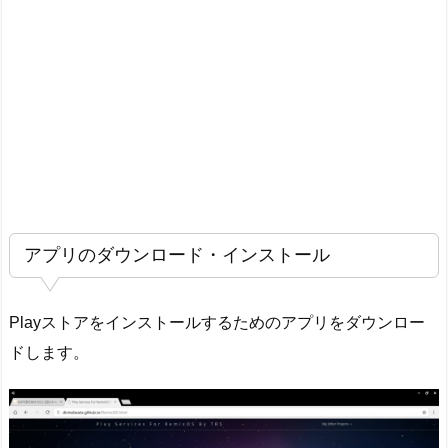
ウ
ン
ロ
ー
ド・
イ
ン
ス
ト
ー
アプリのダウンロード・インストール
ル
2.
G
Playストアをインストールするためのアプリをダウンロー
o
ドします。
o
g
l
e