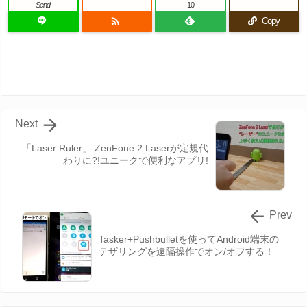
Send
-
10
-

Copy

Next
「Laser Ruler」 ZenFone 2 Laserが定規代
わりに?!ユニークで便利なアプリ!

Prev
Tasker+Pushbulletを使ってAndroid端末の
テザリングを遠隔操作でオン/オフする！