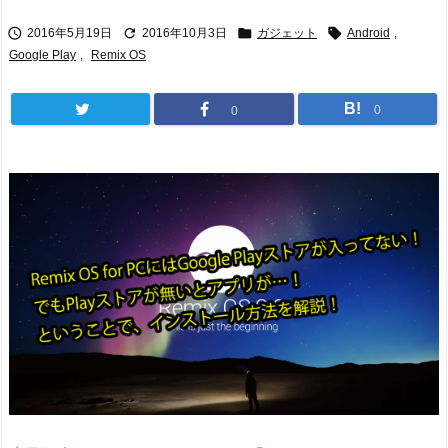




2016年5月19日
2016年10月3日
ガジェット
Android
,
Google Play
,
Remix OS
B!
0
0