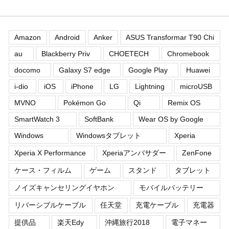
Amazon
Android
Anker
ASUS Transformar T90 Chi
au
Blackberry Priv
CHOETECH
Chromebook
docomo
Galaxy S7 edge
Google Play
Huawei
i-dio
iOS
iPhone
LG
Lightning
microUSB
MVNO
Pokémon Go
Qi
Remix OS
SmartWatch 3
SoftBank
Wear OS by Google
Windows
Windowsタブレット
Xperia
Xperia X Performance
Xperiaアンバサダー
ZenFone
ケース・フィルム
ゲーム
スタンド
タブレット
ノイズキャンセリングイヤホン
モバイルバッテリー
リバーシブルケーブル
任天堂
充電ケーブル
充電器
提供品
楽天Edy
沖縄旅行2018
電子マネー