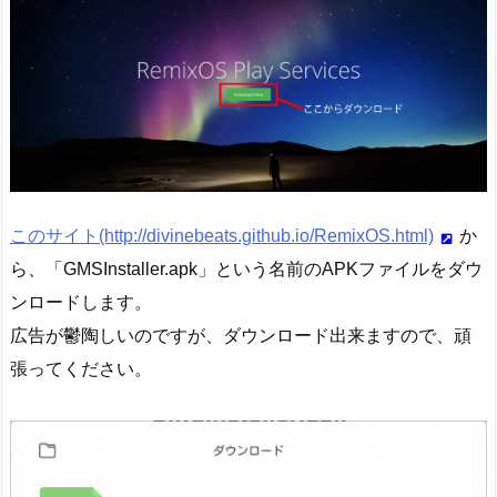
ア
カ
ウ
ン
ト
に
ロ
グ
このサイト(http://divinebeats.github.io/RemixOS.html)
か
イ
ら、「GMSInstaller.apk」という名前のAPKファイルをダウ
ン！
ンロードします。
3.
広告が鬱陶しいのですが、ダウンロード出来ますので、頑
ま
張ってください。
と
め
4.
参